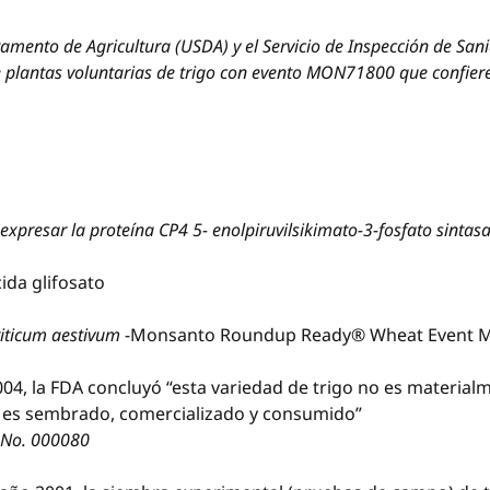
amento de Agricultura (USDA) y el Servicio de Inspección de San
plantas voluntarias de trigo con evento MON71800 que confiere la
resar la proteína CP4 5- enolpiruvilsikimato-3-fosfato sintasa
ida glifosato
riticum aestivum
-Monsanto Roundup Ready® Wheat Event 
2004, la FDA concluyó “esta variedad de trigo no es materia
a es sembrado, comercializado y consumido”
F No. 000080