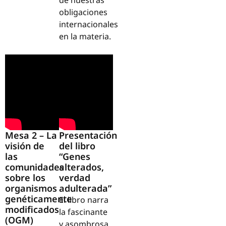
de nuestras
obligaciones
internacionales
en la materia.
Mesa 2 – La
Presentación
visión de
del libro
las
“Genes
comunidades
alterados,
sobre los
verdad
organismos
adulterada”
genéticamente
El libro narra
modificados
la fascinante
(OGM)
y asombrosa