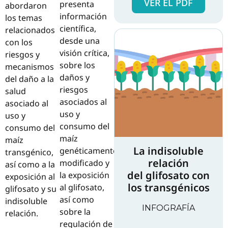
VER EL PDF
presenta
abordaron
información
los temas
científica,
relacionados
desde una
con los
visión crítica,
riesgos y
sobre los
mecanismos
daños y
del daño a la
riesgos
salud
asociados al
asociado al
uso y
uso y
consumo del
consumo del
maíz
maíz
La indisoluble
genéticamente
transgénico,
relación
modificado y
así como a la
del glifosato con
la exposición
exposición al
los transgénicos
al glifosato,
glifosato y su
así como
indisoluble
INFOGRAFÍA
sobre la
relación.
regulación de