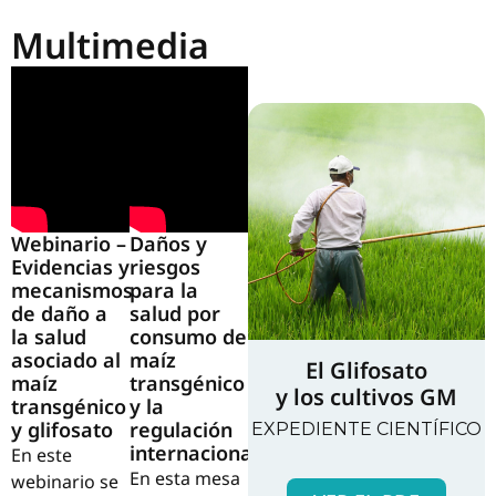
Multimedia
Infografías
Webinario –
Daños y
Evidencias y
riesgos
mecanismos
para la
de daño a
salud por
la salud
consumo de
asociado al
maíz
El Glifosato
maíz
transgénico
y los cultivos GM
transgénico
y la
y glifosato
regulación
EXPEDIENTE CIENTÍFICO
internacional
En este
En esta mesa
webinario se