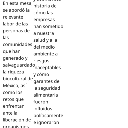
En esta mesa,
historia de
se abordó la
cómo las
relevante
empresas
labor de las
han sometido
personas de
a nuestra
las
salud y a la
comunidades
del medio
que han
ambiente a
generado y
riesgos
salvaguardado
inaceptables
la riqueza
y cómo
biocultural de
garantes de
México, así
la seguridad
como los
alimentaria
retos que
fueron
enfrentan
influidos
ante la
políticamente
liberación de
e ignoraron
organismos