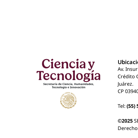
Ubicac
Av. Insu
Crédito 
Juárez.
CP 03940
Tel:
(55)
©2025
S
Derecho