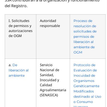
SSA contribuirán a la organización y funcionamiento
del Registro.
I. Solicitudes
Autoridad
Proceso de
de permisos y
responsable
resolución de
autorizaciones
solicitudes de
de OGM
permisos de
liberación al
ambiente de
OGM
a.
Servicio
De
Protocolo de
Nacional de
liberación al
Evaluación de
Sanidad,
ambiente
Inocuidad de
Inocuidad y
Organismos
Calidad
Genéticamente
Agroalimentaria
Modificados
(SENASICA)
destinado al Uso
o Consumo