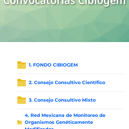
Convocatorias Cibiogem
1. FONDO CIBIOGEM
2. Consejo Consultivo Científico
3. Consejo Consultivo Mixto
4. Red Mexicana de Monitoreo de
Organismos Genéticamente