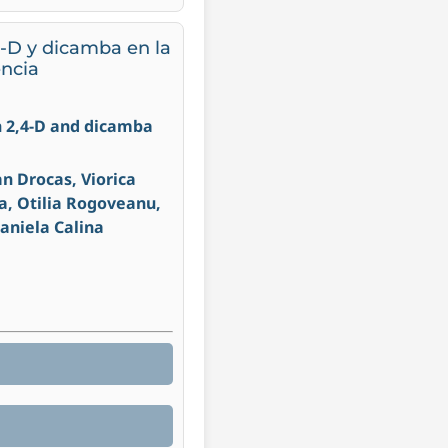
4-D y dicamba en la
encia
th 2,4-D and dicamba
n Drocas, Viorica
a, Otilia Rogoveanu,
Daniela Calina