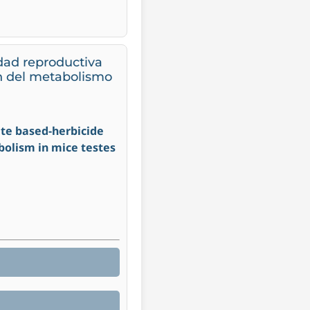
idad reproductiva
ón del metabolismo
ate based-herbicide
bolism in mice testes