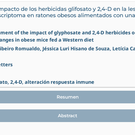
pacto de los herbicidas glifosato y 2,4-D en la les
scriptoma en ratones obesos alimentados con una
ssment of the impact of glyphosate and 2,4-D herbicides o
anges in obese mice fed a Western diet
beiro Romualdo, Jéssica Luri Hisano de Souza, Letícia C
etters
sato, 2,4-D, alteración respuesta inmune
Resumen
Abstract