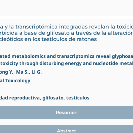
y la transcriptómica integradas revelan la toxic
bicida a base de glifosato a través de la alteraci
leótidos en los testículos de ratones
grated metabolomics and transcriptomics reveal glyphos
toxicity through disturbing energy and nucleotide meta
ong Y., Ma S., Li G.
al Toxicology
dad reproductiva, glifosato, testículos
Resumen
Abstract