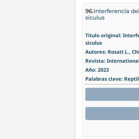
96.
Interferencia de
siculus
Titulo original: Inter
siculus
Autores: Rosati L., C
Revista: Internationa
Año: 2023
Palabras clave: Repti