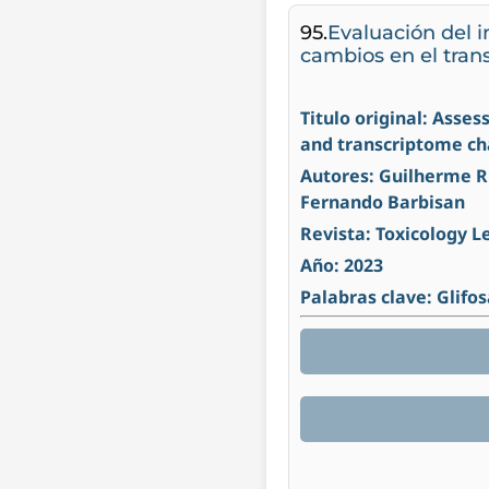
95.
Evaluación del im
cambios en el tran
Titulo original: Asse
and transcriptome ch
Autores: Guilherme Ri
Fernando Barbisan
Revista: Toxicology L
Año: 2023
Palabras clave: Glifo