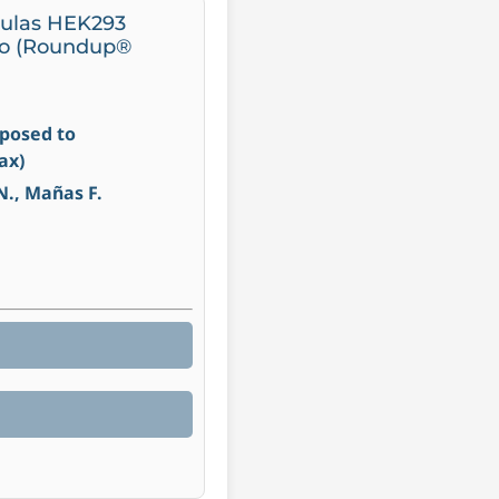
élulas HEK293
ato (Roundup®
xposed to
ax)
N., Mañas F.