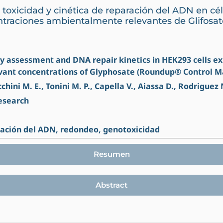
 toxicidad y cinética de reparación del ADN en c
ntraciones ambientalmente relevantes de Glifos
city assessment and DNA repair kinetics in HEK293 cells e
vant concentrations of Glyphosate (Roundup® Control M
hini M. E., Tonini M. P., Capella V., Aiassa D., Rodriguez 
Research
ración del ADN, redondeo, genotoxicidad
Resumen
Abstract