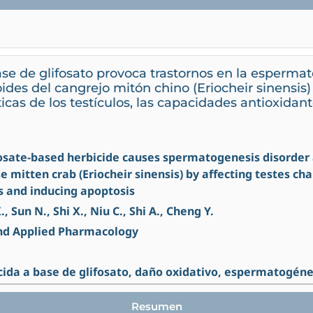
ase de glifosato provoca trastornos en la esperma
des del cangrejo mitón chino (Eriocheir sinensis) a
icas de los testículos, las capacidades antioxidant
phosate-based herbicide causes spermatogenesis disorde
 mitten crab (Eriocheir sinensis) by affecting testes ch
s and inducing apoptosis
, Sun N., Shi X., Niu C., Shi A., Cheng Y.
and Applied Pharmacology
cida a base de glifosato, daño oxidativo, espermatogéne
Resumen