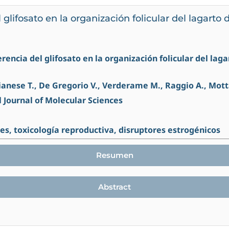
l glifosato en la organización folicular del lagarto
ferencia del glifosato en la organización folicular del la
hianese T., De Gregorio V., Verderame M., Raggio A., Mott
l Journal of Molecular Sciences
les, toxicología reproductiva, disruptores estrogénicos
Resumen
Abstract