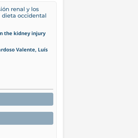
ión renal y los
 dieta occidental
n the kidney injury
ardoso Valente, Luís