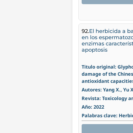
92.
El herbicida a b
en los espermatozoi
enzimas característ
apoptosis
Titulo original: Gly
damage of the Chinese
antioxidant capacitie
Autores: Yang X., Yu X.
Revista: Toxicology 
Año: 2022
Palabras clave: Herbi