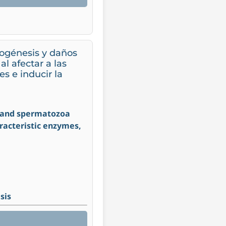
togénesis y daños
l afectar a las
es e inducir la
r and spermatozoa
aracteristic enzymes,
sis