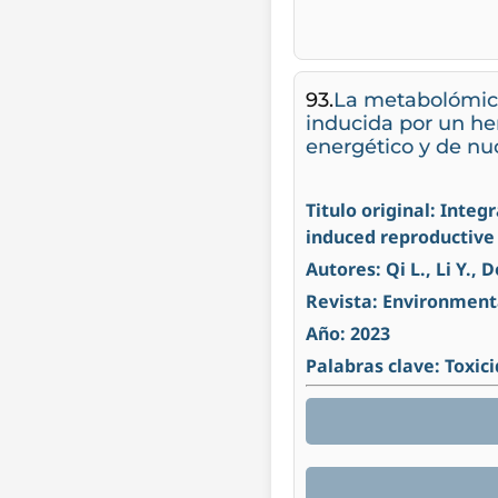
93.
La metabolómica 
inducida por un her
energético y de nuc
Titulo original: Inte
induced reproductive 
Autores: Qi L., Li Y., D
Revista: Environment
Año: 2023
Palabras clave: Toxici