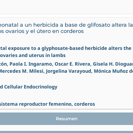
onatal a un herbicida a base de glifosato altera l
os ovarios y el útero en corderos
atal exposure to a glyphosate-based herbicide alters the
e ovaries and uterus in lambs
ón, Paola I. Ingaramo, Oscar E. Rivera, Gisela H. Dioguar
Mercedes M. Milesi, Jorgelina Varayoud, Mónica Muñoz de
d Cellular Endocrinology
 sistema reproductor femenino, corderos
Resumen