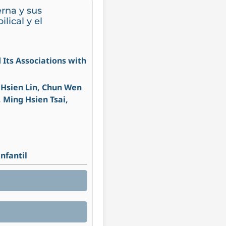
erna y sus
lical y el
 Its Associations with
i Hsien Lin, Chun Wen
 Ming Hsien Tsai,
nfantil