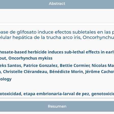
Abstract
ase de glifosato induce efectos subletales en las
celular hepática de la trucha arco iris, Oncorhynch
phosate-based herbicide induces sub-lethal effects in earl
trout, Oncorhynchus mykiss
s Santos, Patrice Gonzalez, Bettie Cormier, Nicolas Maz
, Christelle Clérandeau, Bénédicte Morin, Jérôme Cacho
cology
otoxicidad, etapa embrionaria-larval de pez, genotoxic
Resumen