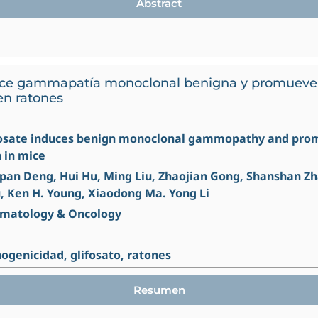
Abstract
duce gammapatía monoclonal benigna y promueve 
en ratones
phosate induces benign monoclonal gammopathy and pro
 in mice
pan Deng, Hui Hu, Ming Liu, Zhaojian Gong, Shanshan Zha
, Ken H. Young, Xiaodong Ma. Yong Li
Hematology & Oncology
nogenicidad, glifosato, ratones
Resumen