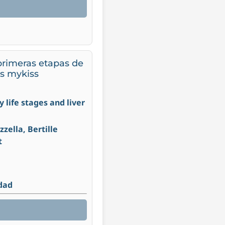
 primeras etapas de
us mykiss
y life stages and liver
zella, Bertille
t
idad