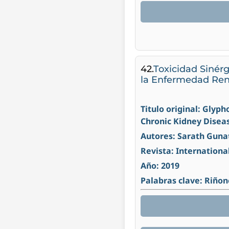
42.
Toxicidad Sinér
la Enfermedad Ren
Titulo original: Glyph
Chronic Kidney Disea
Autores: Sarath Guna
Revista: Internationa
Año: 2019
Palabras clave: Riñon