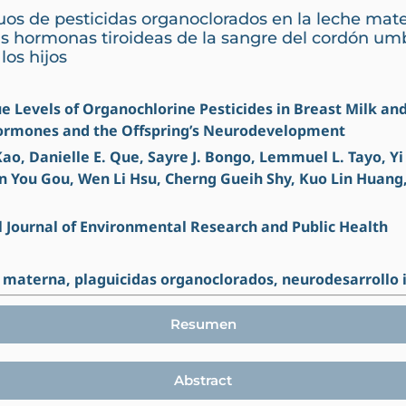
uos de pesticidas organoclorados en la leche mat
s hormonas tiroideas de la sangre del cordón umbi
los hijos
ue Levels of Organochlorine Pesticides in Breast Milk and
Hormones and the Offspring’s Neurodevelopment
ao, Danielle E. Que, Sayre J. Bongo, Lemmuel L. Tayo, Y
an You Gou, Wen Li Hsu, Cherng Gueih Shy, Kuo Lin Huang,
l Journal of Environmental Research and Public Health
 materna, plaguicidas organoclorados, neurodesarrollo i
Resumen
Abstract