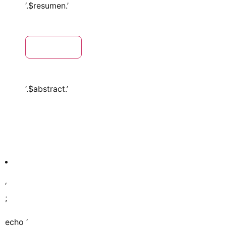
‘.$resumen.’
Abstract
‘.$abstract.’
‘
;
echo ‘