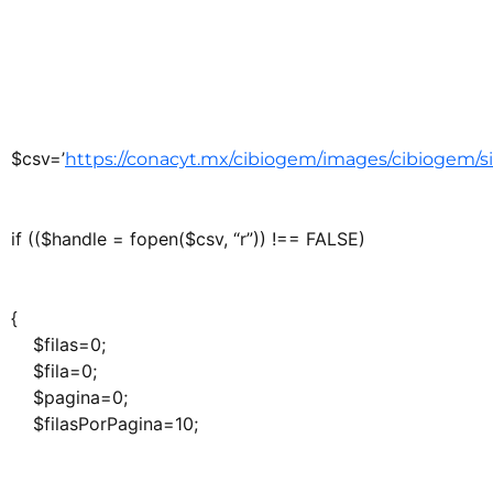
$csv=’
https://conacyt.mx/cibiogem/images/cibiogem/s
if (($handle = fopen($csv, “r”)) !== FALSE)
{
$filas=0;
$fila=0;
$pagina=0;
$filasPorPagina=10;