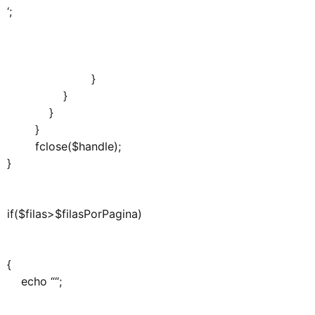
‘;
}
}
}
}
fclose($handle);
}
if($filas>$filasPorPagina)
{
echo “
“;