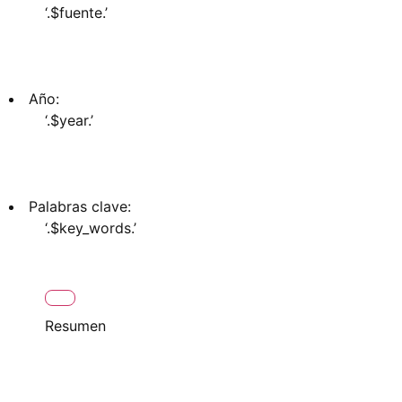
‘.$fuente.’
Año:
‘.$year.’
Palabras clave:
‘.$key_words.’
Resumen