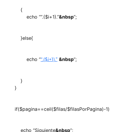
{
echo “
“.($i+1).”
&nbsp
“;
}else{
echo “
&nbsp
“;
“.($i+1).”
}
}
if($pagina==ceil($filas/$filasPorPagina)-1)
echo “
Siguiente
&nbsp
“;