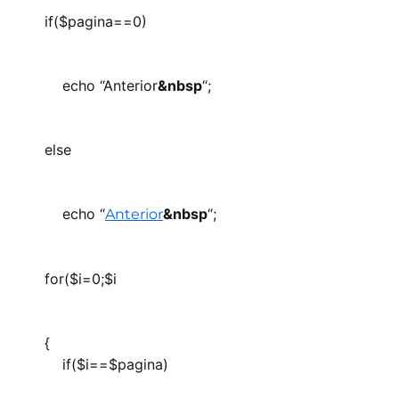
if($pagina==0)
echo “
Anterior
&nbsp
“;
else
echo “
&nbsp
“;
Anterior
for($i=0;$i
{
if($i==$pagina)