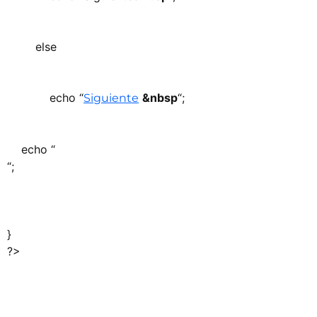
else
echo “
&nbsp
“;
Siguiente
echo “
“;
}
?>