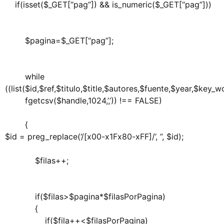
if(isset($_GET[“pag”]) && is_numeric($_GET[“pag”]))
$pagina=$_GET[“pag”];
while
((list($id,$ref,$titulo,$title,$autores,$fuente,$year,$key
fgetcsv($handle,1024,’,’)) !== FALSE)
{
$id = preg_replace(‘/[x00-x1Fx80-xFF]/’, ”, $id);
$filas++;
if($filas>$pagina*$filasPorPagina)
{
if($fila++<$filasPorPagina)