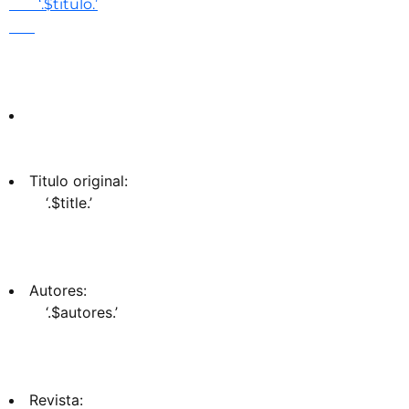
‘.$titulo.’
Titulo original:
‘.$title.’
Autores:
‘.$autores.’
Revista: