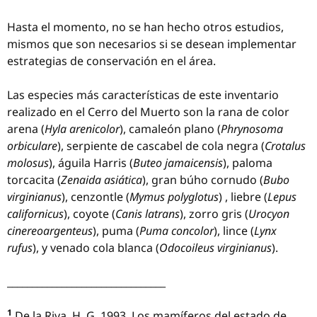
Hasta el momento, no se han hecho otros estudios,
mismos que son necesarios si se desean implementar
estrategias de conservación en el área.
Las especies más características de este inventario
realizado en el Cerro del Muerto son la rana de color
arena (
Hyla arenicolor
), camaleón plano (
Phrynosoma
orbiculare
), serpiente de cascabel de cola negra (
Crotalus
molosus
), águila Harris (
Buteo jamaicensis
), paloma
torcacita (
Zenaida asiática
), gran búho cornudo (
Bubo
virginianus
), cenzontle (
Mymus polyglotus
) , liebre (
Lepus
californicus
), coyote (
Canis latrans
), zorro gris (
Urocyon
cinereoargenteus
), puma (
Puma concolor
), lince (
Lynx
rufus
), y venado cola blanca (
Odocoileus virginianus
).
________________________________
1
De la Riva, H. G. 1993. Los mamíferos del estado de