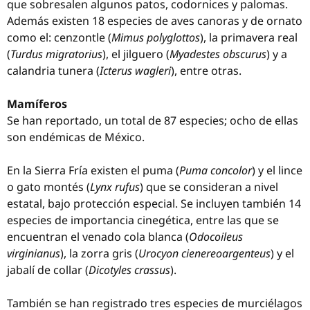
que sobresalen algunos patos, codornices y palomas.
Además existen 18 especies de aves canoras y de ornato
como el: cenzontle (
Mimus polyglottos
), la primavera real
(
Turdus migratorius
), el jilguero (
Myadestes obscurus
) y a
calandria tunera (
Icterus wagleri
), entre otras.
Mamíferos
Se han reportado, un total de 87 especies; ocho de ellas
son endémicas de México.
En la Sierra Fría existen el puma (
Puma concolor
) y el lince
o gato montés (
Lynx rufus
) que se consideran a nivel
estatal, bajo protección especial. Se incluyen también 14
especies de importancia cinegética, entre las que se
encuentran el venado cola blanca (
Odocoileus
virginianus
), la zorra gris (
Urocyon cienereoargenteus
) y el
jabalí de collar (
Dicotyles crassus
).
También se han registrado tres especies de murciélagos