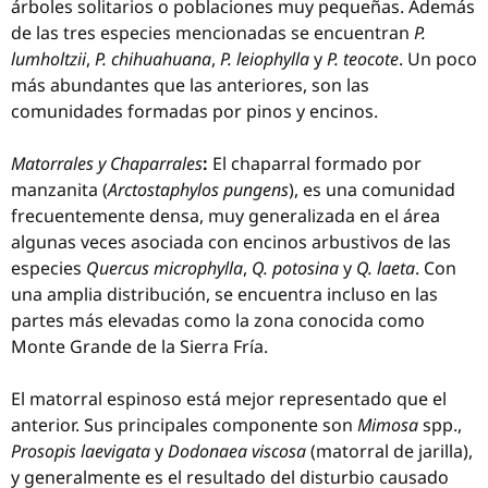
árboles solitarios o poblaciones muy pequeñas. Además
de las tres especies mencionadas se encuentran
P.
lumholtzii
,
P. chihuahuana
,
P. leiophylla
y
P. teocote
. Un poco
más abundantes que las anteriores, son las
comunidades formadas por pinos y encinos.
Matorrales y Chaparrales
:
El chaparral formado por
manzanita (
Arctostaphylos pungens
), es una comunidad
frecuentemente densa, muy generalizada en el área
algunas veces asociada con encinos arbustivos de las
especies
Quercus microphylla
,
Q. potosina
y
Q. laeta
. Con
una amplia distribución, se encuentra incluso en las
partes más elevadas como la zona conocida como
Monte Grande de la Sierra Fría.
El matorral espinoso está mejor representado que el
anterior. Sus principales componente son
Mimosa
spp.,
Prosopis laevigata
y
Dodonaea viscosa
(matorral de jarilla),
y generalmente es el resultado del disturbio causado