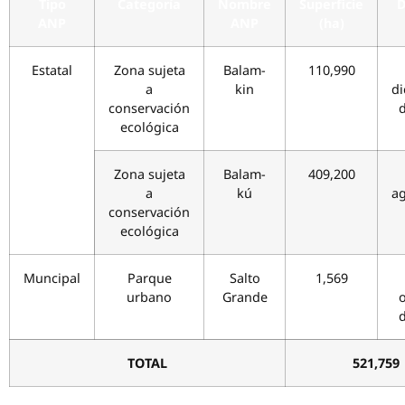
Tipo
Categoría
Nombre
Superficie
D
ANP
ANP
(ha)
Estatal
Zona sujeta
Balam-
110,990
a
kin
d
conservación
ecológica
Zona sujeta
Balam-
409,200
a
kú
a
conservación
ecológica
Muncipal
Parque
Salto
1,569
urbano
Grande
TOTAL
521,759