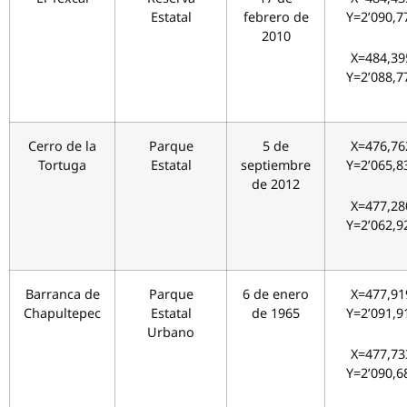
Estatal
febrero de
Y=2’090,7
2010
X=484,39
Y=2’088,7
Cerro de la
Parque
5 de
X=476,76
Tortuga
Estatal
septiembre
Y=2’065,8
de 2012
X=477,28
Y=2’062,9
Barranca de
Parque
6 de enero
X=477,91
Chapultepec
Estatal
de 1965
Y=2’091,9
Urbano
X=477,73
Y=2’090,6