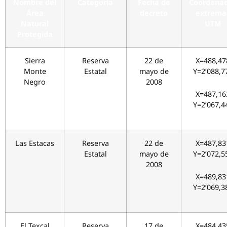
Nombre del
Categoría
Fecha de
Coordena
Área
decreto
extrema
Natural
UTM
Protegida
Sierra
Reserva
22 de
X=488,47
Monte
Estatal
mayo de
Y=2’088,7
Negro
2008
X=487,16
Y=2’067,4
Las Estacas
Reserva
22 de
X=487,83
Estatal
mayo de
Y=2’072,5
2008
X=489,83
Y=2’069,3
El Texcal
Reserva
17 de
X=484,43