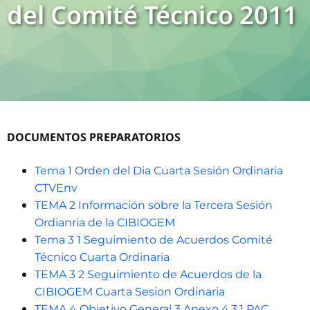
del Comité Técnico 2011
DOCUMENTOS PREPARATORIOS
Tema 1 Orden del Dia Cuarta Sesión Ordinaria
CTVEnv
TEMA 2 Información sobre la Tercera Sesión
Ordianria de la CIBIOGEM
Tema 3 1 Seguimiento de Acuerdos Comité
Técnico Cuarta Ordinaria
TEMA 3 2 Seguimiento de Acuerdos de la
CIBIOGEM Cuarta Sesion Ordinaria
TEMA 4 Objetivo General 3 Anexo 4.3.1 PAC