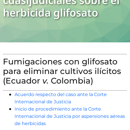
cuasijudiciales sobre el
herbicida glifosato
Fumigaciones con glifosato
para eliminar cultivos ilícitos
(Ecuador
v.
Colombia)
Acuerdo respecto del caso ante la Corte
Internacional de Justicia
Inicio de procedimiento ante la Corte
Internacional de Justicia por aspersiones aéreas
de herbicidas