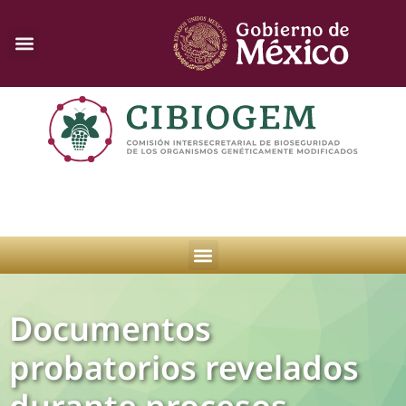
Documentos
probatorios revelados