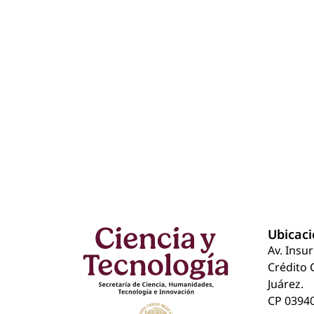
Ubicac
Av. Insu
Crédito 
Juárez.
CP 03940