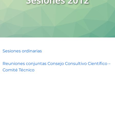
Sesiones 2012
Sesiones ordinarias
Reuniones conjuntas Consejo Consultivo Científico –
Comité Técnico