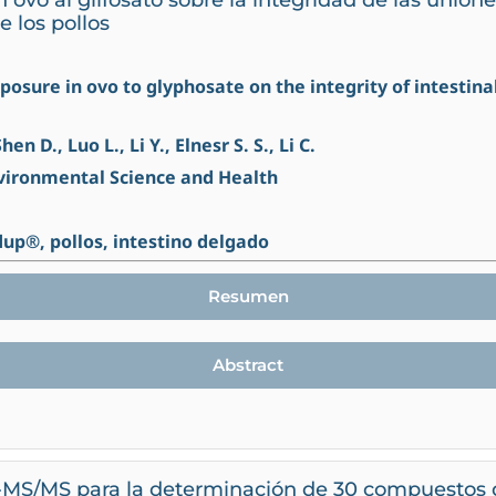
de los pollos
xposure in ovo to glyphosate on the integrity of intestinal
en D., Luo L., Li Y., Elnesr S. S., Li C.
nvironmental Science and Health
up®, pollos, intestino delgado
Resumen
Abstract
-MS/MS para la determinación de 30 compuestos