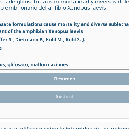
es de glifosato causan mortalidad y diversos defe
lo embrionario del anfibio Xenopus laevis
hosate formulations cause mortality and diverse subletha
nt of the amphibian Xenopus laevis
fer S., Dietmann P., Kühl M., Kühl S. J.
e
ios, glifosato, malformaciones
Resumen
Abstract
n ovo al glifosato sobre la integridad de las union