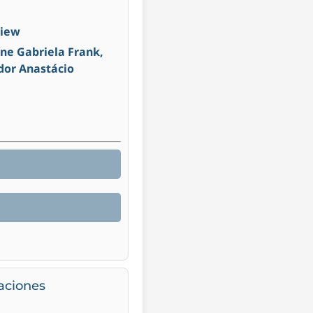
view
íne Gabriela Frank,
ador Anastácio
laciones