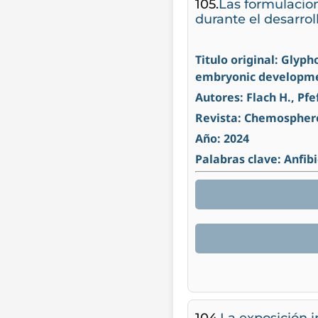
105.
Las formulacion
durante el desarrol
Titulo original: Glyp
embryonic developme
Autores: Flach H., Pfef
Revista: Chemospher
Año: 2024
Palabras clave: Anfib
104.
La exposición i