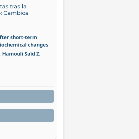
as tras la
to: Cambios
after short-term
biochemical changes
, Hamouli Saïd Z.