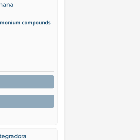
umana
 ammonium compounds
ntegradora