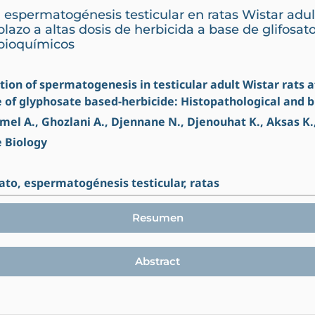
a espermatogénesis testicular en ratas Wistar adult
plazo a altas dosis de herbicida a base de glifosa
 bioquímicos
ption of spermatogenesis in testicular adult Wistar rats 
e of glyphosate based-herbicide: Histopathological and 
amel A., Ghozlani A., Djennane N., Djenouhat K., Aksas K.
e Biology
sato, espermatogénesis testicular, ratas
Resumen
Abstract