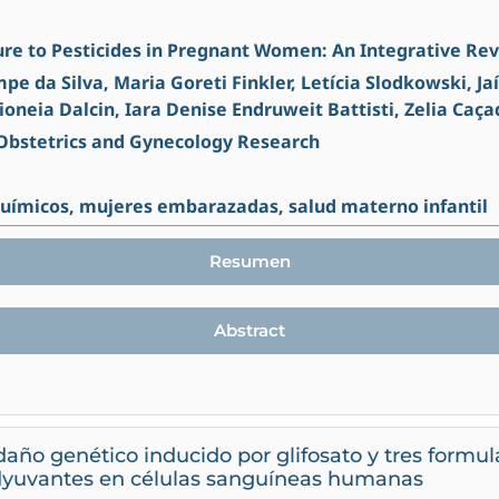
sure to Pesticides in Pregnant Women: An Integrative Re
e da Silva, Maria Goreti Finkler, Letícia Slodkowski, Ja
Dioneia Dalcin, Iara Denise Endruweit Battisti, Zelia Caç
 Obstetrics and Gynecology Research
químicos, mujeres embarazadas, salud materno infantil
Resumen
Abstract
daño genético inducido por glifosato y tres formu
dyuvantes en células sanguíneas humanas