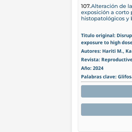
107.
Alteración de l
exposición a corto 
histopatológicos y
Titulo original: Disru
exposure to high dos
Autores: Hariti M., K
Revista: Reproductiv
Año: 2024
Palabras clave: Glifo