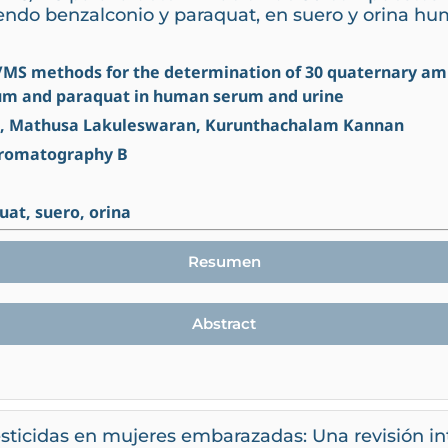
yendo benzalconio y paraquat, en suero y orina h
MS/MS methods for the determination of 30 quaternary
um and paraquat in human serum and urine
Li, Mathusa Lakuleswaran, Kurunthachalam Kannan
Chromatography B
uat, suero, orina
Resumen
Abstract
esticidas en mujeres embarazadas: Una revisión i