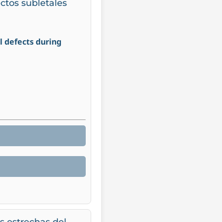
ctos subletales
l defects during
es estrechas del