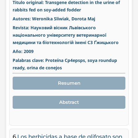
Titulo original: Transgene detection in the urine of
rabbits fed on soy-added fodder
Autores: Weronika Sliwiak, Dorota Maj
Revista: Науковий вісник Львівського
національного університету ветеринарної
медицини та біотехнологій імені СЗ Ґжицького
Año: 2009
Palabras clave: Proteína Cp4epsps, soya roundup
ready, orina de conejos
Resumen
Abstract
6.
Los herbicidas a base de glifosato son