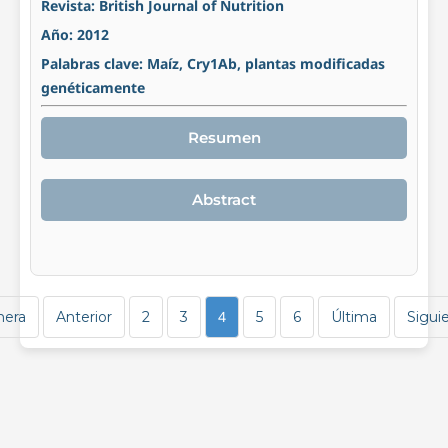
Revista: British Journal of Nutrition
Año: 2012
Palabras clave: Maíz, Cry1Ab, plantas modificadas
genéticamente
Resumen
Abstract
4
mera
Anterior
2
3
5
6
Última
Sigui