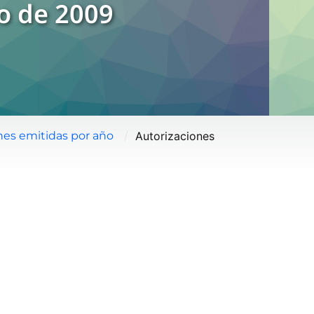
ño de 2009
/
Autorizaciones
nes emitidas por año