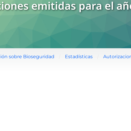
iones emitidas para el a
/
/
ión sobre Bioseguridad
Estadísticas
Autorizacio