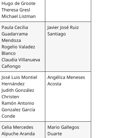
Hugo de Groote
Theresa Gresl
Michael Listman
Paula Cecilia
Javier José Ruiz
Guadarrama
Santiago
Mendoza
Rogelio Valadez
Blanco
Claudia Villanueva
Cañongo
José Luis Montiel
Angélica Meneses
Hernández
Acosta
Judith González
Christen
Ramón Antonio
Gonzalez García
Conde
Celia Mercedes
Mario Gallegos
Alpuche Aranda
Duarte