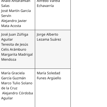
Anaid Antaramian
Alfredo Varela
Salas
Echavarría
José Martín García
Servín
Alejandro Javier
Mata Acosta
José Juan Zúñiga
Jorge Alberto
Aguilar
Lezama Suárez
Teresita de Jesús
Celis Arámburo
Margarita Madrigal
Mendoza
María Graciela
María Soledad
García Guzmán
Funes Argüello
Marco Tulio Solano
de la Cruz
Alejandro Córdoba
Aguilar