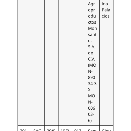
Agr
ina
opr
Pala
odu
cios
ctos
Mon
sant
o,
S.A.
de
C.V.
(MO
N-
890
34-3
X
MO
N-
006
03-
6)
201
SAG
29/0
10/0
013_
Sem
Giov