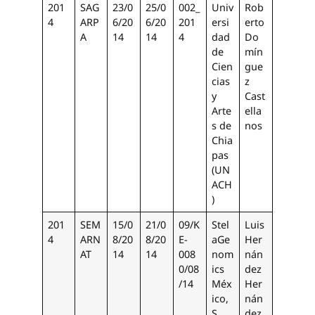
201
SAG
23/0
25/0
002_
Univ
Rob
4
ARP
6/20
6/20
201
ersi
erto
A
14
14
4
dad
Do
de
mín
Cien
gue
cias
z
y
Cast
Arte
ella
s de
nos
Chia
pas
(UN
ACH
)
201
SEM
15/0
21/0
09/K
Stel
Luis
4
ARN
8/20
8/20
E-
aGe
Her
AT
14
14
008
nom
nán
0/08
ics
dez
/14
Méx
Her
ico,
nán
S.
dez