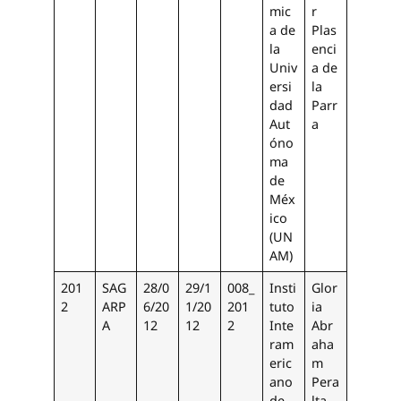
mic
r
a de
Plas
la
enci
Univ
a de
ersi
la
dad
Parr
Aut
a
óno
ma
de
Méx
ico
(UN
AM)
201
SAG
28/0
29/1
008_
Insti
Glor
2
ARP
6/20
1/20
201
tuto
ia
A
12
12
2
Inte
Abr
ram
aha
eric
m
ano
Pera
de
lta