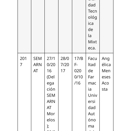
dad
Tecn
ológ
ica
de
la
Mixt
eca.
201
SEM
27/1
28/0
17/B
Facu
Ang
7
ARN
0/20
7/20
F-
ltad
élica
AT
16
17
020
de
Men
(Del
0/10
Far
eses
ega
/16
mac
Aco
ción
ia
sta
SEM
Univ
ARN
ersi
AT
dad
Mor
Aut
elos
óno
);
ma