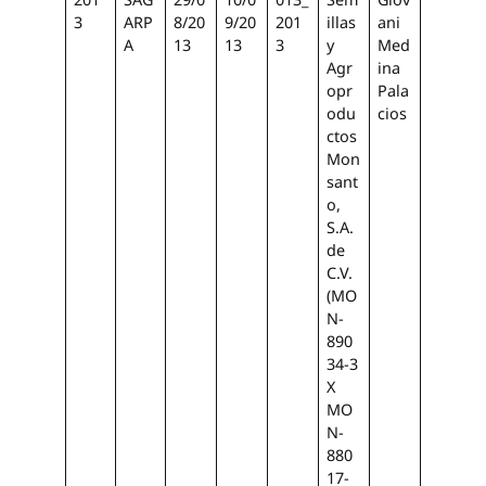
3
ARP
8/20
9/20
201
illas
ani
A
13
13
3
y
Med
Agr
ina
opr
Pala
odu
cios
ctos
Mon
sant
o,
S.A.
de
C.V.
(MO
N-
890
34-3
X
MO
N-
880
17-