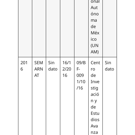
onal
Aut
óno
ma
de
Méx
ico
(UN
AM)
201
SEM
Sin
16/1
09/B
Cent
Sin
6
ARN
dato
2/20
F-
ro
dato
AT
16
009
de
1/10
Inve
/16
stig
ació
n y
de
Estu
dios
Ava
nza