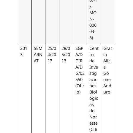
07-1
x
MO
N-
006
03-
6)
201
SEM
25/0
28/0
SGP
Cent
Grac
3
ARN
4/20
5/20
A/D
ro
ia
AT
13
13
GIR
de
Alici
A/D
Inve
a
G/03
stig
Gó
550
acio
mez
(Ofic
nes
And
io)
Biol
uro
ógic
as
del
Nor
este
(CIB