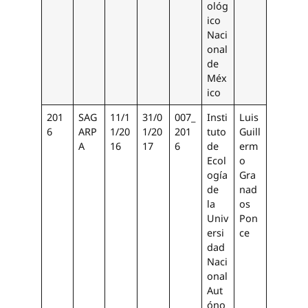
ológ
ico
Naci
onal
de
Méx
ico
201
SAG
11/1
31/0
007_
Insti
Luis
6
ARP
1/20
1/20
201
tuto
Guill
A
16
17
6
de
erm
Ecol
o
ogía
Gra
de
nad
la
os
Univ
Pon
ersi
ce
dad
Naci
onal
Aut
óno