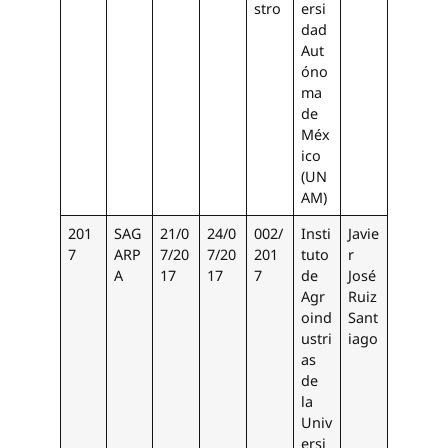
stro
ersi
dad
Aut
óno
ma
de
Méx
ico
(UN
AM)
201
SAG
21/0
24/0
002/
Insti
Javie
7
ARP
7/20
7/20
201
tuto
r
A
17
17
7
de
José
Agr
Ruiz
oind
Sant
ustri
iago
as
de
la
Univ
ersi