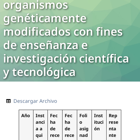
organismos
genéticamente
modificados con fines
de enseñanza e
investigación científica
y tecnológica
Descargar Archivo
Año
Inst
Fec
Fec
Foli
Inst
Rep
anci
ha
ha
o
ituci
rese
a a
de
de
asig
ón
nta
qui
rece
rece
nad
nte