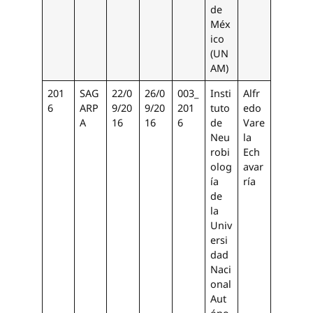
de
Méx
ico
(UN
AM)
201
SAG
22/0
26/0
003_
Insti
Alfr
6
ARP
9/20
9/20
201
tuto
edo
A
16
16
6
de
Vare
Neu
la
robi
Ech
olog
avar
ía
ría
de
la
Univ
ersi
dad
Naci
onal
Aut