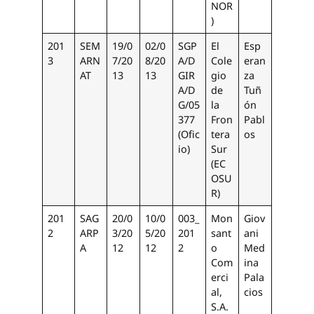
NOR
)
201
SEM
19/0
02/0
SGP
El
Esp
3
ARN
7/20
8/20
A/D
Cole
eran
AT
13
13
GIR
gio
za
A/D
de
Tuñ
G/05
la
ón
377
Fron
Pabl
(Ofic
tera
os
io)
Sur
(EC
OSU
R)
201
SAG
20/0
10/0
003_
Mon
Giov
2
ARP
3/20
5/20
201
sant
ani
A
12
12
2
o
Med
Com
ina
erci
Pala
al,
cios
S.A.