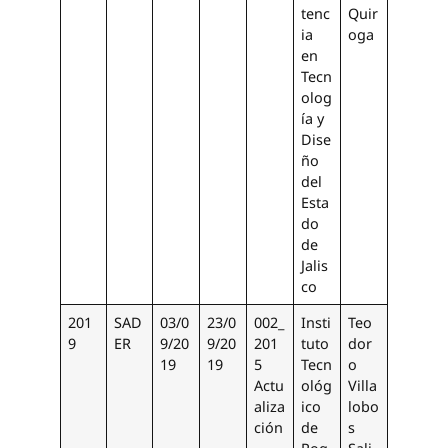
tenc
Quir
ia
oga
en
Tecn
olog
ía y
Dise
ño
del
Esta
do
de
Jalis
co
201
SAD
03/0
23/0
002_
Insti
Teo
9
ER
9/20
9/20
201
tuto
dor
19
19
5
Tecn
o
Actu
ológ
Villa
aliza
ico
lobo
ción
de
s