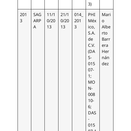
3)
201
SAG
11/1
21/1
014_
PHI
Mari
3
ARP
0/20
0/20
201
Méx
o
A
13
13
3
ico,
Albe
S.A.
rto
de
Barr
C.V.
era
(DA
Her
S-
nán
015
dez
07-
1;
MO
N-
008
10-
6;
DAS
-
015