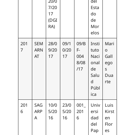
20/0
del
7/20
Esta
17
do
(DGI
de
RA)
Mor
elos
201
SEM
28/0
09/1
09/B
Insti
Mari
7
ARN
9/20
0/20
F-
tuto
o
AT
17
17
004
Naci
Gall
8/08
onal
ego
/17
de
s
Salu
Dua
d
rte
Públ
ica
201
SAG
10/0
23/0
001_
Univ
Luis
6
ARP
5/20
5/20
201
ersi
Kirst
A
16
16
6
dad
en
del
Flor
Pap
es