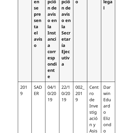
en
pció
pció
o
lega
se
n de
n de
l
pre
avis
avis
sen
o en
o en
ta
la
la
el
Inst
Secr
avis
anci
etar
o
a
ía
corr
Ejec
esp
utiv
ondi
a
ent
e
201
SAD
04/1
22/1
002_
Cent
Dar
9
ER
0/20
0/20
201
ro
win
19
19
9
de
Edu
Inve
ard
stig
o
ació
Eliz
n y
ond
Asis
o