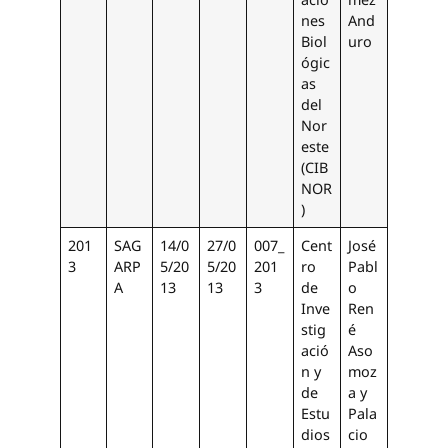
nes
And
Biol
uro
ógic
as
del
Nor
este
(CIB
NOR
)
201
SAG
14/0
27/0
007_
Cent
José
3
ARP
5/20
5/20
201
ro
Pabl
A
13
13
3
de
o
Inve
Ren
stig
é
ació
Aso
n y
moz
de
a y
Estu
Pala
dios
cio