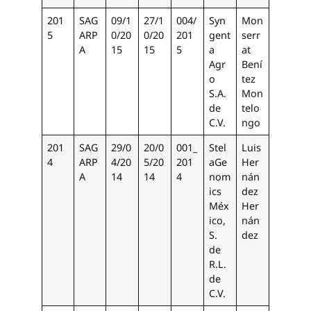
201
SAG
09/1
27/1
004/
Syn
Mon
5
ARP
0/20
0/20
201
gent
serr
A
15
15
5
a
at
Agr
Bení
o
tez
S.A.
Mon
de
telo
C.V.
ngo
201
SAG
29/0
20/0
001_
Stel
Luis
4
ARP
4/20
5/20
201
aGe
Her
A
14
14
4
nom
nán
ics
dez
Méx
Her
ico,
nán
S.
dez
de
R.L.
de
C.V.