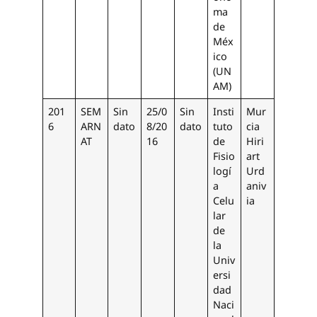
ma
de
Méx
ico
(UN
AM)
201
SEM
Sin
25/0
Sin
Insti
Mur
6
ARN
dato
8/20
dato
tuto
cia
AT
16
de
Hiri
Fisio
art
logí
Urd
a
aniv
Celu
ia
lar
de
la
Univ
ersi
dad
Naci