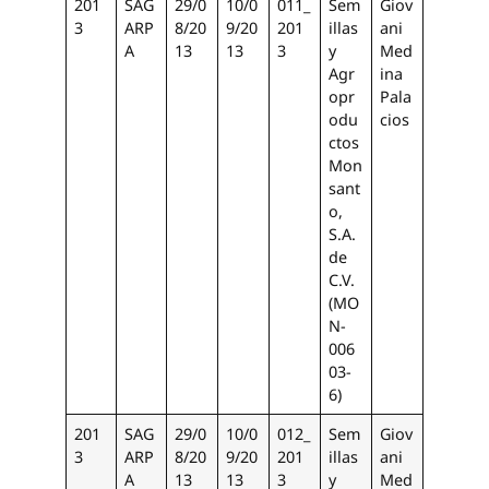
201
SAG
29/0
10/0
011_
Sem
Giov
3
ARP
8/20
9/20
201
illas
ani
A
13
13
3
y
Med
Agr
ina
opr
Pala
odu
cios
ctos
Mon
sant
o,
S.A.
de
C.V.
(MO
N-
006
03-
6)
201
SAG
29/0
10/0
012_
Sem
Giov
3
ARP
8/20
9/20
201
illas
ani
A
13
13
3
y
Med