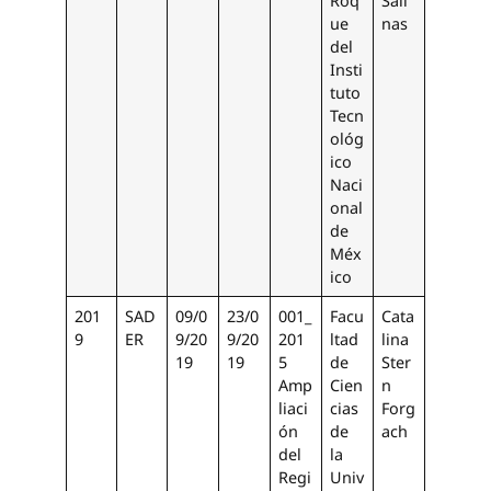
Roq
Sali
ue
nas
del
Insti
tuto
Tecn
ológ
ico
Naci
onal
de
Méx
ico
201
SAD
09/0
23/0
001_
Facu
Cata
9
ER
9/20
9/20
201
ltad
lina
19
19
5
de
Ster
Amp
Cien
n
liaci
cias
Forg
ón
de
ach
del
la
Regi
Univ