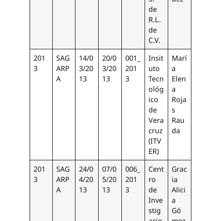
de
R.L.
de
C.V.
201
SAG
14/0
20/0
001_
Insit
Marí
3
ARP
3/20
3/20
201
uto
a
A
13
13
3
Tecn
Elen
ológ
a
ico
Roja
de
s
Vera
Rau
cruz
da
(ITV
ER)
201
SAG
24/0
07/0
006_
Cent
Grac
3
ARP
4/20
5/20
201
ro
ia
A
13
13
3
de
Alici
Inve
a
stig
Gó
acio
mez