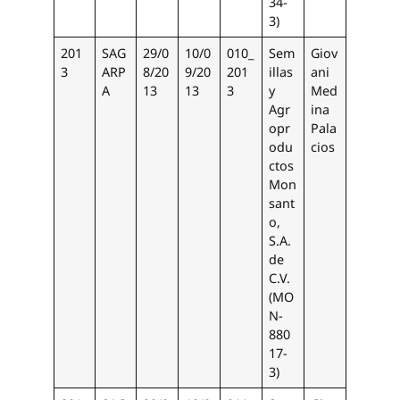
34-
3)
201
SAG
29/0
10/0
010_
Sem
Giov
3
ARP
8/20
9/20
201
illas
ani
A
13
13
3
y
Med
Agr
ina
opr
Pala
odu
cios
ctos
Mon
sant
o,
S.A.
de
C.V.
(MO
N-
880
17-
3)