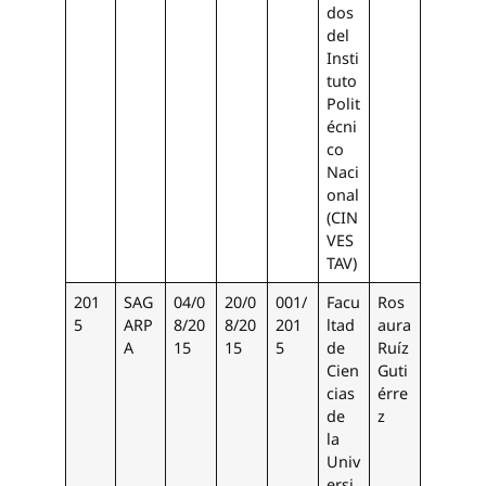
dos
del
Insti
tuto
Polit
écni
co
Naci
onal
(CIN
VES
TAV)
201
SAG
04/0
20/0
001/
Facu
Ros
5
ARP
8/20
8/20
201
ltad
aura
A
15
15
5
de
Ruíz
Cien
Guti
cias
érre
de
z
la
Univ
ersi