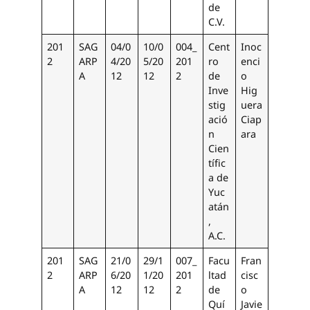
de
C.V.
201
SAG
04/0
10/0
004_
Cent
Inoc
2
ARP
4/20
5/20
201
ro
enci
A
12
12
2
de
o
Inve
Hig
stig
uera
ació
Ciap
n
ara
Cien
tífic
a de
Yuc
atán
,
A.C.
201
SAG
21/0
29/1
007_
Facu
Fran
2
ARP
6/20
1/20
201
ltad
cisc
A
12
12
2
de
o
Quí
Javie