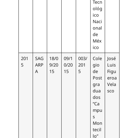
Tecn
ológ
ico
Naci
onal
de
Méx
ico
201
SAG
18/0
09/1
003/
Cole
José
5
ARP
9/20
0/20
201
gio
Luis
A
15
15
5
de
Figu
Post
eroa
gra
Vela
dua
sco
dos
“Ca
mpu
s
Mon
tecil
lo”