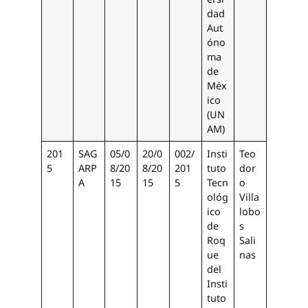
dad
Aut
óno
ma
de
Méx
ico
(UN
AM)
201
SAG
05/0
20/0
002/
Insti
Teo
5
ARP
8/20
8/20
201
tuto
dor
A
15
15
5
Tecn
o
ológ
Villa
ico
lobo
de
s
Roq
Sali
ue
nas
del
Insti
tuto