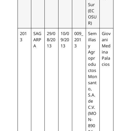
Sur
(EC
OSU
R)
201
SAG
29/0
10/0
009_
Sem
Giov
3
ARP
8/20
9/20
201
illas
ani
A
13
13
3
y
Med
Agr
ina
opr
Pala
odu
cios
ctos
Mon
sant
o,
S.A.
de
C.V.
(MO
N-
890