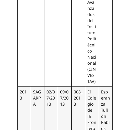
Ava
nza
dos
del
Insti
tuto
Polit
écni
co
Naci
onal
(CIN
VES
TAV)
201
SAG
02/0
09/0
008_
El
Esp
3
ARP
7/20
7/20
201
Cole
eran
A
13
13
3
gio
za
de
Tuñ
la
ón
Fron
Pabl
tera
os