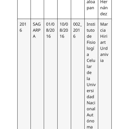
aloa
Her
pan
nán
dez
201
SAG
01/0
10/0
002_
Insti
Mar
6
ARP
8/20
8/20
201
tuto
cia
A
16
16
6
de
Hiri
Fisio
art
logí
Urd
a
aniv
Celu
ia
lar
de
la
Univ
ersi
dad
Naci
onal
Aut
óno
ma