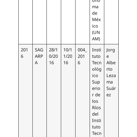
óno
ma
de
Méx
ico
(UN
AM)
201
SAG
28/1
10/1
004_
Insti
Jorg
6
ARP
0/20
1/20
201
tuto
e
A
16
16
6
Tecn
Albe
ológ
rto
ico
Leza
Sup
ma
erio
Suár
r de
ez
los
Ríos
del
Insti
tuto
Tecn