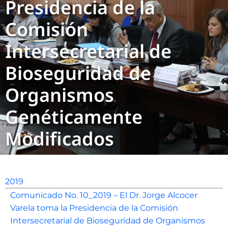
Presidencia de la
Comisión
Intersecretarial de
Bioseguridad de
Organismos
Genéticamente
Modificados
2019
Comunicado No. 10_2019 – El Dr. Jorge Alcocer
Varela toma la Presidencia de la Comisión
Intersecretarial de Bioseguridad de Organismos