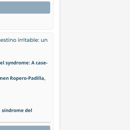
stino irritable: un
wel syndrome: A case-
men Ropero-Padilla,
, síndrome del