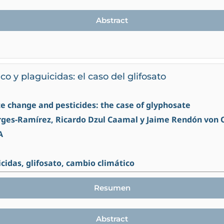
Abstract
o y plaguicidas: el caso del glifosato
ate change and pesticides: the case of glyphosate
rges-Ramírez, Ricardo Dzul Caamal y Jaime Rendón von 
A
icidas, glifosato, cambio climático
Resumen
Abstract