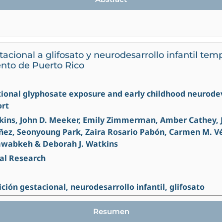
tacional a glifosato y neurodesarrollo infantil te
nto de Puerto Rico
ational glyphosate exposure and early childhood neurod
ort
nkins, John D. Meeker, Emily Zimmerman, Amber Cathey, 
ez, Seonyoung Park, Zaira Rosario Pabón, Carmen M. Vél
awabkeh & Deborah J. Watkins
al Research
ción gestacional, neurodesarrollo infantil, glifosato
Resumen