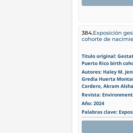
384.
Exposición ges
cohorte de nacimie
Titulo original: Gest
Puerto Rico birth coh
Autores: Haley M. Je
Gredia Huerta Montañ
Cordero, Akram Alsh
Revista: Environment
Año: 2024
Palabras clave: Exposi