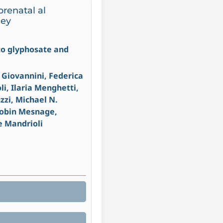
prenatal al
ley
 to glyphosate and
 Giovannini, Federica
i, Ilaria Menghetti,
zzi, Michael N.
 Robin Mesnage,
le Mandrioli