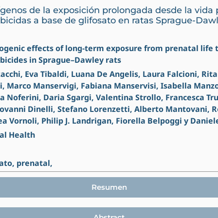
ígenos de la exposición prolongada desde la vida 
erbicidas a base de glifosato en ratas Sprague-Daw
inogenic effects of long-term exposure from prenatal life
bicides in Sprague–Dawley rats
cchi, Eva Tibaldi, Luana De Angelis, Laura Falcioni, Rita
i, Marco Manservigi, Fabiana Manservisi, Isabella Manzol
 Noferini, Daria Sgargi, Valentina Strollo, Francesca Tru
iovanni Dinelli, Stefano Lorenzetti, Alberto Mantovani,
ea Vornoli, Philip J. Landrigan, Fiorella Belpoggi y Danie
al Health
ato, prenatal,
Resumen
Abstract