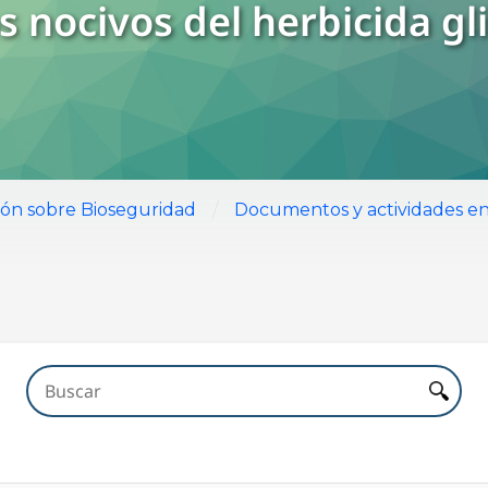
s nocivos del herbicida gl
/
ión sobre Bioseguridad
Documentos y actividades en