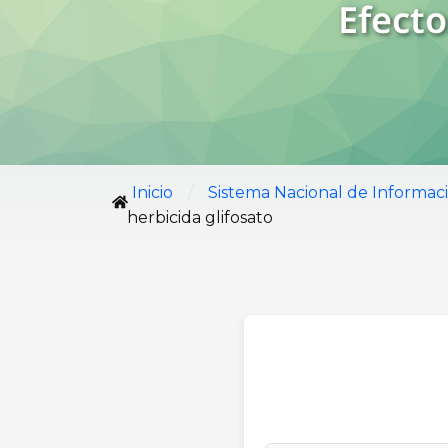
Efecto
/
Inicio
Sistema Nacional de Informac
herbicida glifosato