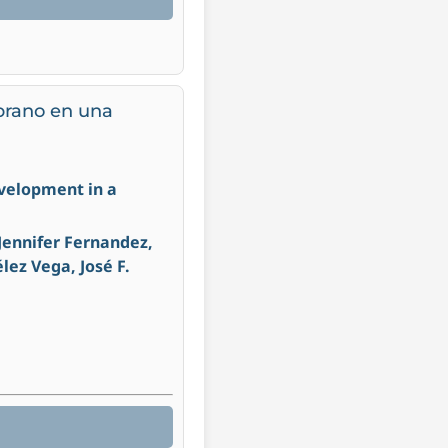
mprano en una
evelopment in a
Jennifer Fernandez,
ez Vega, José F.