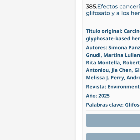
385.
Efectos cancer
glifosato y a los h
Titulo original: Carc
glyphosate-based her
Autores: Simona Panza
Gnudi, Martina Lulian
Rita Montella, Roberta
Antoniou, Jia Chen, G
Melissa J. Perry, Andr
Revista: Environment
Año: 2025
Palabras clave: Glifos