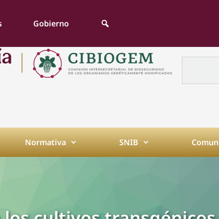
s
Gobierno
Normativa
SNIB
Comuni
 los cultivos transgénicos