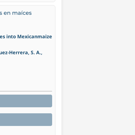
s en maíces
ces into Mexicanmaize
uez-Herrera, S. A.,