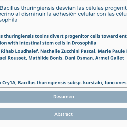
Bacillus thuringiensis desvían las células progenit
rino al disminuir la adhesión celular con las cél
sophila
lus thuringiensis toxins divert progenitor cells toward e
ion with intestinal stem cells in Drosophila
 Rihab Loudhaief, Nathalie Zucchini Pascal, Marie Paule
ael Rousset, Mathilde Bonis, Dani Osman, Armel Gallet
a Cry1A, Bacillus thuringiensis subsp. kurstaki, funcione
Resumen
Abstract