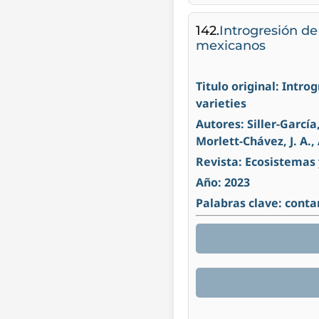
142.
Introgresión d
mexicanos
Titulo original: Int
varieties
Autores: Siller-García
Morlett-Chávez, J. A.,
Revista: Ecosistemas
Año: 2023
Palabras clave: cont