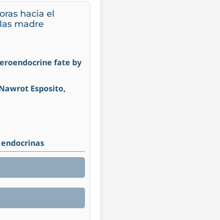
oras hacia el
ulas madre
nteroendocrine fate by
 Nawrot Esposito,
s endocrinas