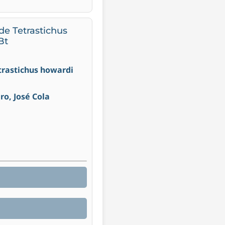
de Tetrastichus
Bt
etrastichus howardi
ro, José Cola